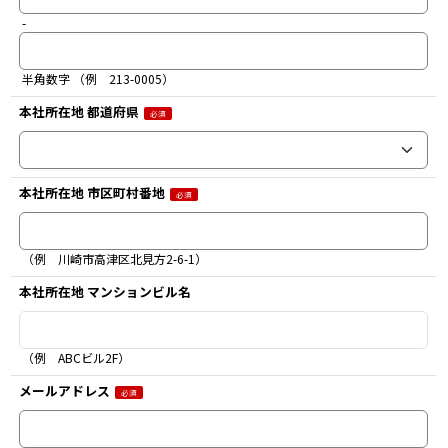
報、お問い合わせ内容
-
c) 提供方法：データを暗号化する等の安全対策を実施した方法で提供
d) 提供先：ステアリテールと再販契約を締結した国内販売店
5. 個人情報の取り扱いの委託
協力会社に個人情報の取り扱いをともなう業務の委託を行う場合があります。
半角数字 （例 213-0005）
6. 個人情報の提供の任意性
お客さまから個人情報を提供いただくことにより、お問い合わせへの対応、お客
本社所在地 都道府県
必須
さまへのサービスの提供等をいたします。本「お問い合わせいただく前に」にご
同意いただけない場合は、お問い合わせ等に対応することができません。
7. 安全管理措置
ご記入いただきましたお客さまの個人情報は、漏えい、滅失、毀損を防止するた
めの安全管理措置を施し、当社および委託先企業が運営するサーバで適切に管理
本社所在地 市区町村番地
必須
させていただきます。
8. 容易に認識できない方法による個人情報の取得
本資料のダウンロードに関するウェブサイトでは、お客さまが再度このウェブサ
イトにアクセスされた時に一層便利に利用していただけるよう、「クッキー(Coo
（例 川崎市高津区北見方2-6-1）
kie)」「Webビーコン」と呼ばれる技術を使用しています。
クッキーやWebビーコンの使用について
本社所在地 マンションビル名
今後、お問い合わせに関連する商品・サービスなどの各種情報をご案内するステ
アリテールのWeb サイトにアクセスいただいた際、 ステアリテールが個別に設定
を行う場合を除き、 ステアリテールはお客さまのWebブラウザのクッキーにより
Web サイト上におけるお客さまの行動履歴から、お客さまのニーズや興味のある
（例 ABCビル2F）
内容を把握し、Web情報の出しわけやポップアップ表示などレコメンドサービス
を提供することがあります。
メールアドレス
また、お客さまにお届けするご案内メール、またはメールマガジンには、個人を
必須
識別する暗号化された個別URLをご案内するものがあります。本個別URLとクッ
キーを用いて収集される行動履歴と個人情報と紐付けて、お客さまのニーズや興
味のある内容を把握し、レコメンドサービスを提供することがあります。