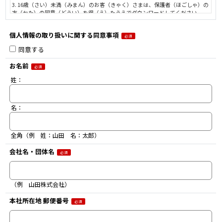
3. 16歳（さい）未満（みまん）のお客（きゃく）さまは、保護者（ほごしゃ）の
方（かた）の同意（どうい）を得（え）たうえでダウンロードしてください。
4. 土曜日、日曜日・祝日など当社休業日および営業時間外にお問い合わせをいた
だいた場合、翌営業日以降の受付とさせていただきますのでご了承ください。
個人情報の取り扱いに関する同意事項
（営業時間：平日 午前8:30～午後5:15）
必須
【個人情報の取り扱いについて】
同意する
1. 個人情報を取得する事業者および個人情報保護管理者
事業者：ステアリテール株式会社
お名前
個人情報保護管理者： ステアリテール株式会社 経営管理本部（連絡先は第9項
必須
の問い合わせ先と同じ）
姓：
2. 個人情報の利用目的
a) お問い合わせに関するご連絡および申込者のご要望に対する対応
b) ソリューション提案に向けた活動（お客さまニーズの把握、商品・サービスの
名：
開発・評価のための情報収集、提案活動）
c) お客さまへの各種情報の提供（DM、FAX、E-mail、電話、SMS、SNS、スマー
トフォンアプリ）
d) メールマガジンの送付
全角（例 姓：山田 名：太郎）
e) 本ウェブサイトのお客さまのアクセス傾向やお問い合わせ内容から、本ウェブ
サイトのレイアウトやコンテンツの改善に活用
会社名・団体名
必須
3. 取得する個人情報の項目
会社情報（会社名、所属部門名、業種）、氏名、メールアドレス、電話番号、住
所、役職区分、職種、アンケート、アクセスログ情報、お問い合わせ内容
4. 個人情報の第三者提供
（例 山田株式会社）
ステアリテールは、下記のとおり第三者提供することがあります。法令等に特段
の定めがある場合を除き、下記以外の第三者には個人情報の提供を行いません。
本社所在地 郵便番号
a) 第三者に提供する目的：第2項に記載する目的
必須
b) 提供する個人情報の項目：会社情報（会社名、所属部門名、業種）、氏名、メ
ールアドレス、電話番号、住所、役職区分、職種、アンケート、アクセスログ情