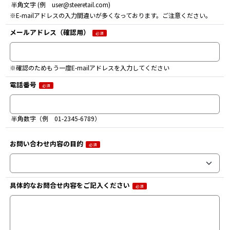
半角文字 (例 user@steeretail.com)
統計ツールの活用について
※E-mailアドレスの入力間違いが多くなっております。ご注意ください。
お客さまが本ウェブサイトにアクセスいただいた傾向を統計ツールで把握するこ
とで、本ウェブサイトのレイアウトやコンテンツの改善に活用します。
メールアドレス（確認用）
必須
なお、お使いのブラウザによっては、その設定を変更してクッキーの機能を無効
にすることはできますが、その結果ウェブページ上のサービスの全部または一部
がご利用になれなくなることがあります。ご了承ください。
9. 個人情報の取扱いに関する問い合わせ
※確認のためもう一度E-mailアドレスを入力してください
お客さまご自身の個人情報に関する照会、訂正、利用停止等については、お客さ
まご本人から下記問い合わせ先に別途ご連絡いただくことにより、対応いたしま
電話番号
す。
必須
半角数字（例 01-2345-6789）
問い合わせ先
〒213-8511 神奈川県川崎市高津区北見方2-6-1
ステアリテール 個人情報管理事務局 Corporate@steeretail.com
お問い合わせ内容の目的
必須
具体的なお問合せ内容をご記入ください
必須